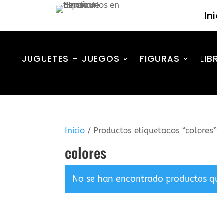
In
JUGUETES – JUEGOS
FIGURAS
LIB
Inicio
/ Productos etiquetados “colores”
colores
No se han encontrado productos qu