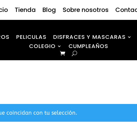
icio
Tienda
Blog
Sobre nosotros
Conta
ROS
PELICULAS
DISFRACES Y MASCARAS
COLEGIO
CUMPLEAÑOS
e coincidan con tu selección.