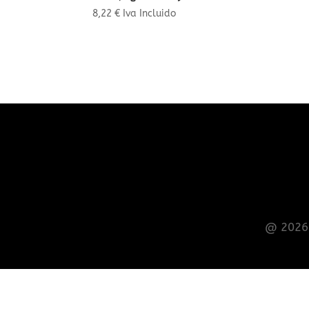
8,22
€
Iva Incluido
@ 2026 