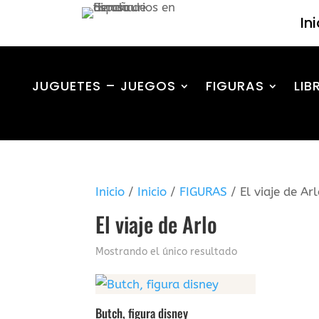
In
JUGUETES – JUEGOS
FIGURAS
LIB
Inicio
/
Inicio
/
FIGURAS
/ El viaje de Ar
El viaje de Arlo
Mostrando el único resultado
Butch, figura disney