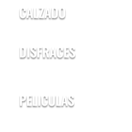
CALZADO
DISFRACES
PELICULAS