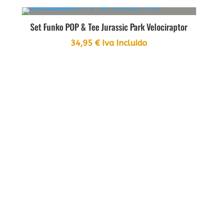
Set Funko POP & Tee Jurassic Park Velociraptor
Hat
34,95
€
Iva Incluido