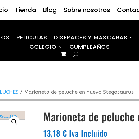
icio
Tienda
Blog
Sobre nosotros
Conta
ROS
PELICULAS
DISFRACES Y MASCARAS
COLEGIO
CUMPLEAÑOS
ELUCHES
/ Marioneta de peluche en huevo Stegosaurus
Marioneta de peluche 
13,18
€
Iva Incluido