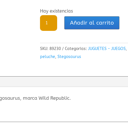
Hay existencias
Marioneta
Añadir al carrito
de
peluche
en
SKU:
89230
Categorías:
JUGUETES - JUEGOS
huevo
peluche
,
Stegosaurus
Stegosaurus
cantidad
gosaurus, marca Wild Republic.