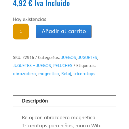
4,92
€
Iva Incluido
Hay existencias
Reloj
Añadir al carrito
abrazadera
magnetica
Triceratops
SKU:
22916
Categorías:
JUEGOS
,
JUGUETES
,
cantidad
JUGUETES - JUEGOS
,
PELUCHES
Etiquetas:
abrazadera
,
magnetica
,
Reloj
,
triceratops
Descripción
Reloj con abrazadera magnetica
Triceratops para niños, marca Wild