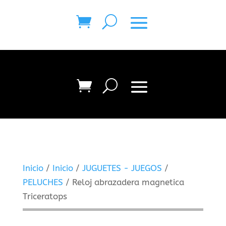
Inicio
/
Inicio
/
JUGUETES - JUEGOS
/
PELUCHES
/ Reloj abrazadera magnetica
Triceratops