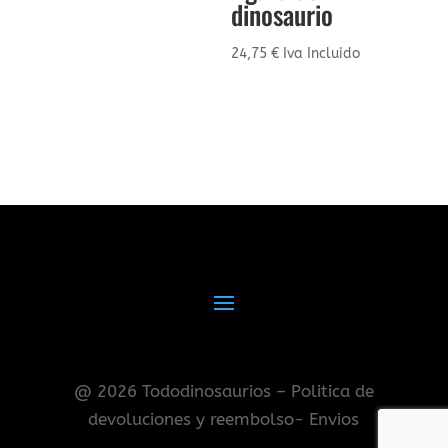
dinosaurio
24,75
€
Iva Incluido
@ 2026 Tododinosaurios – Politica de
devoluciones y reembolso- Envios