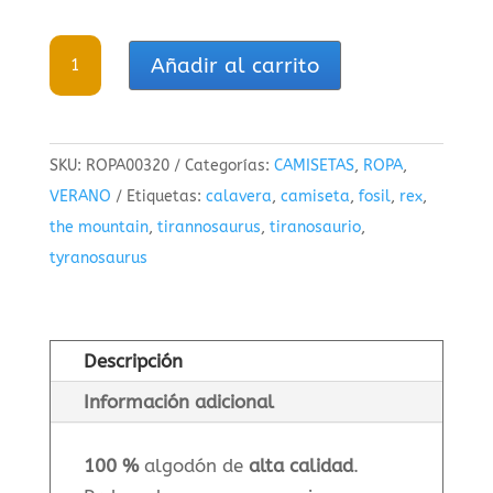
The
Añadir al carrito
Mountain
gran
calavera
SKU:
ROPA00320
Categorías:
CAMISETAS
,
ROPA
,
Tiranosaurio
VERANO
Etiquetas:
calavera
,
camiseta
,
fosil
,
rex
,
T-
the mountain
,
tirannosaurus
,
tiranosaurio
,
Rex
tyranosaurus
Camiseta
infantil
de
dinosaurios
Descripción
cantidad
Información adicional
100 %
algodón de
alta calidad
.