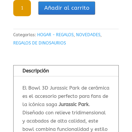
Bowl
Añadir al carrito
3D
Jurassic
Park
Categorías:
HOGAR - REGALOS
,
NOVEDADES
,
Ceramica
REGALOS DE DINOSAURIOS
cantidad
Descripción
El Bowl 3D Jurassic Park de cerámica
es el accesorio perfecto para fans de
la icónica saga
Jurassic Park
.
Diseñado con relieve tridimensional
y acabados de alta calidad, este
bowl combina funcionalidad y estilo