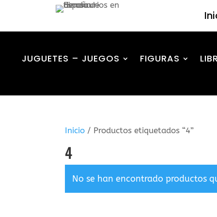
In
JUGUETES – JUEGOS
FIGURAS
LIB
Inicio
/ Productos etiquetados “4”
4
No se han encontrado productos qu