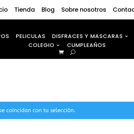
icio
Tienda
Blog
Sobre nosotros
Conta
ROS
PELICULAS
DISFRACES Y MASCARAS
COLEGIO
CUMPLEAÑOS
e coincidan con tu selección.