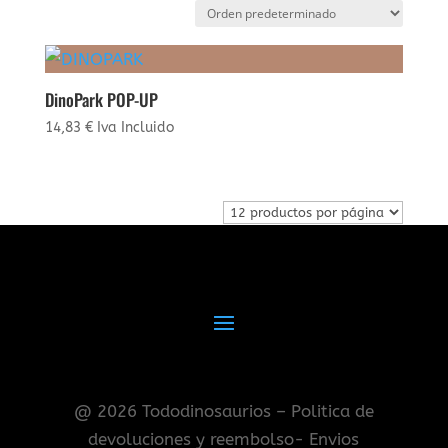
DinoPark POP-UP
14,83
€
Iva Incluido
@ 2026 Tododinosaurios – Politica de
devoluciones y reembolso- Envios