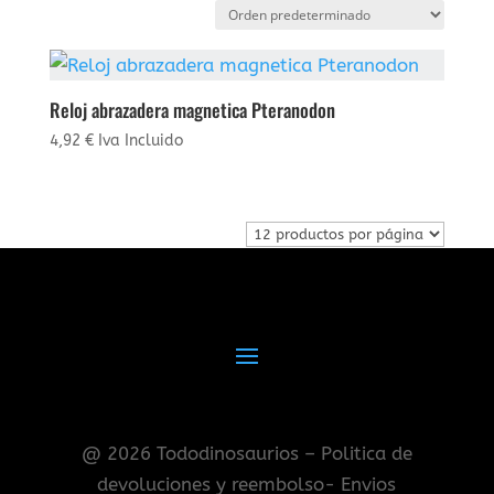
Reloj abrazadera magnetica Pteranodon
4,92
€
Iva Incluido
@ 2026 Tododinosaurios – Politica de
devoluciones y reembolso- Envios