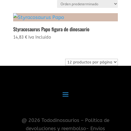
Styracosaurus Papo figura de dinosaurio
14,83
€
Iva Incluido
@ 2026 Tododinosaurios – Politica de
devoluciones y reembolso- Envios