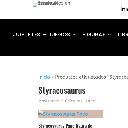
In
JUGUETES – JUEGOS
FIGURAS
LIB
Inicio
/ Productos etiquetados “Styraco
Styracosaurus
Mostrando el único resultado
Styracosaurus Papo figura de