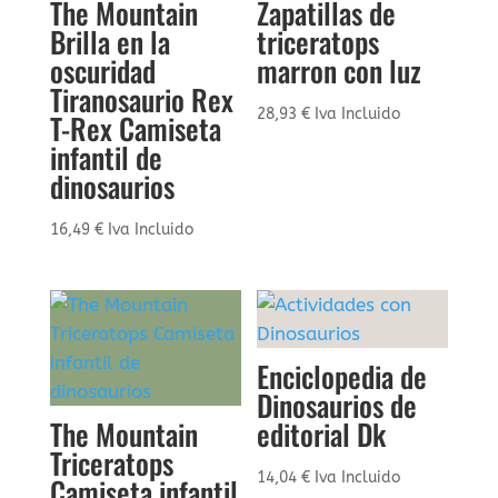
The Mountain
Zapatillas de
Brilla en la
triceratops
oscuridad
marron con luz
Tiranosaurio Rex
28,93
€
Iva Incluido
T-Rex Camiseta
infantil de
dinosaurios
16,49
€
Iva Incluido
Enciclopedia de
Dinosaurios de
The Mountain
editorial Dk
Triceratops
14,04
€
Iva Incluido
Camiseta infantil