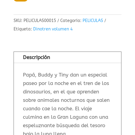
4
(DVD)
SKU:
PELICULAS00015
Categoría:
PELICULAS
cantidad
Etiqueta:
Dinotren volumen 4
Descripción
Papá, Buddy y Tiny dan un especial
paseo por la noche en el tren de los
dinosaurios, en el que aprenden
sobre animales nocturnos que salen
cuando cae la noche. El viaje
culmina en la Gran Laguna con una
espeluznante búsqueda del tesoro
bajo la luna llena
.