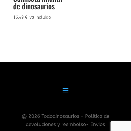
de dinosaurios
16,49
€
Iva Incluido
@ 2026 Tododinosaurios – Politica de
devoluciones y reembolso- Envios