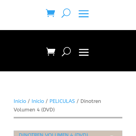
Inicio
/
Inicio
/
PELICULAS
/ Dinotren
Volumen 4 (DVD)