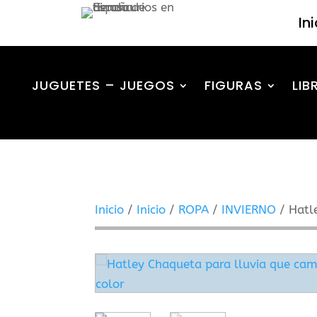
In
JUGUETES – JUEGOS
FIGURAS
LIB
Inicio
/
Inicio
/
ROPA
/
INVIERNO
/ Hatl