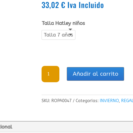
33,02
€
Iva Incluido
Talla Hatley niños
Talla 7 años
Hatley
Añadir al carrito
Chaqueta
para
lluvia
SKU:
ROPA0047
Categorías:
INVIERNO
,
REGA
que
cambia
de
cional
color