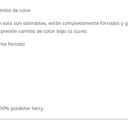
cantidad
ambia de color
solo son adorables, están completamente forrados y g
mpresión cambia de color bajo la lluvia
nte forrado
00% poliéster terry.