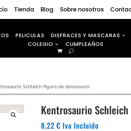
icio
Tienda
Blog
Sobre nosotros
Conta
ROS
PELICULAS
DISFRACES Y MASCARAS
COLEGIO
CUMPLEAÑOS
trosaurio Schleich figura de dinosaurio
Kentrosaurio Schleich 
8,22
€
Iva Incluido