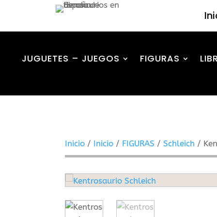
In
JUGUETES – JUEGOS
FIGURAS
LIB
Inicio
/
Inicio
/
FIGURAS
/
Schleich
/ Ken