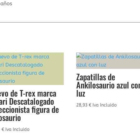
 años
Zapatillas de
Ankilosaurio azul co
vo de T-rex marca
luz
ari Descatalogado
28,93
€
Iva Incluido
eccionista figura de
osaurio
1
€
Iva Incluido