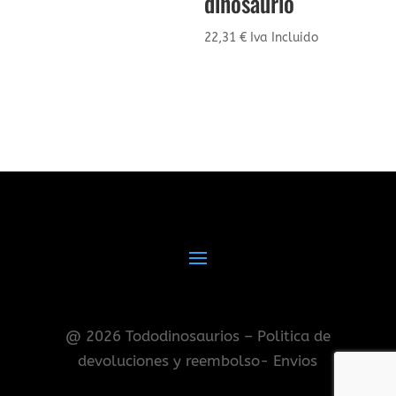
dinosaurio
22,31
€
Iva Incluido
@ 2026 Tododinosaurios – Politica de
devoluciones y reembolso- Envios