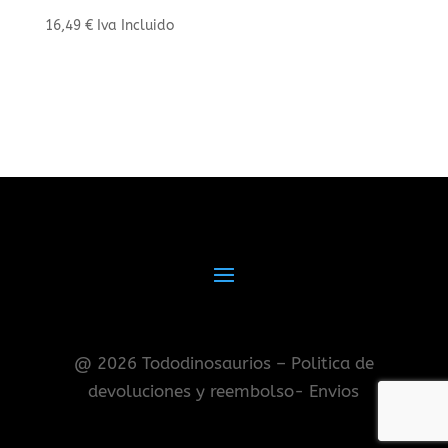
16,49
€
Iva Incluido
@ 2026 Tododinosaurios – Politica de
devoluciones y reembolso- Envios