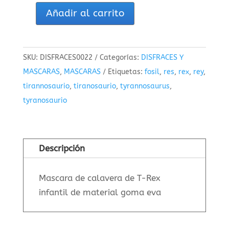
Añadir al carrito
Mascara
de
calavera
SKU:
DISFRACES0022
Categorías:
DISFRACES Y
de
MASCARAS
,
MASCARAS
Etiquetas:
fosil
,
res
,
rex
,
rey
,
T-
tirannosaurio
,
tiranosaurio
,
tyrannosaurus
,
Rex
tyranosaurio
infantil
cantidad
Descripción
Mascara de calavera de T-Rex
infantil de material goma eva