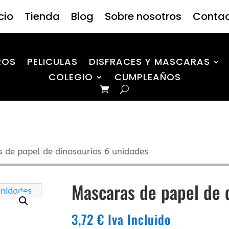
icio
Tienda
Blog
Sobre nosotros
Conta
ROS
PELICULAS
DISFRACES Y MASCARAS
COLEGIO
CUMPLEAÑOS
 de papel de dinosaurios 6 unidades
Mascaras de papel de 
3,72
€
Iva Incluido