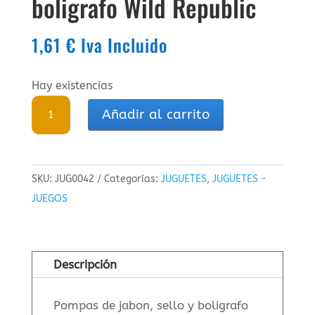
boligrafo Wild Republic
1,61
€
Iva Incluido
Hay existencias
Pompas
Añadir al carrito
de
jabon,
sello
SKU:
JUG0042
Categorías:
JUGUETES
,
JUGUETES -
y
JUEGOS
boligrafo
Wild
Republic
cantidad
Descripción
Pompas de jabon, sello y boligrafo