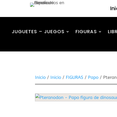
In
JUGUETES – JUEGOS
FIGURAS
LIB
Inicio
/
Inicio
/
FIGURAS
/
Papo
/ Pteran