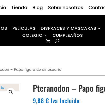
icio
Tienda
Blog
Sobre nosotros
Conta
ROS
PELICULAS
DISFRACES Y MASCARAS
COLEGIO
CUMPLEAÑOS
odon – Papo figura de dinosaurio
Pteranodon – Papo fig
9,88
€
Iva Incluido