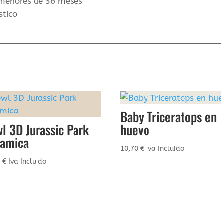
 menores de 36 meses
stico
Baby Triceratops en
l 3D Jurassic Park
huevo
ramica
10,70
€
Iva Incluido
5
€
Iva Incluido