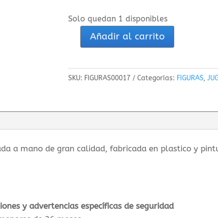
Solo quedan 1 disponibles
Añadir al carrito
Pteranodon
-
Papo
SKU:
FIGURAS00017
Categorías:
FIGURAS
,
JU
figura
de
dinosaurio
cantidad
da a mano de gran calidad, fabricada en plastico y pint
ciones y advertencias específicas de seguridad