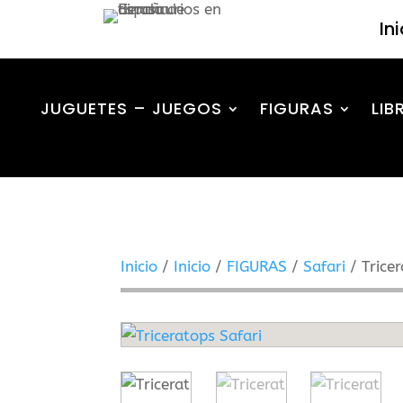
In
JUGUETES – JUEGOS
FIGURAS
LIB
Inicio
/
Inicio
/
FIGURAS
/
Safari
/ Tricer