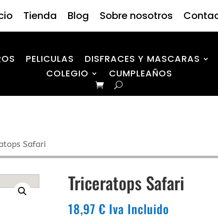
icio
Tienda
Blog
Sobre nosotros
Conta
ROS
PELICULAS
DISFRACES Y MASCARAS
COLEGIO
CUMPLEAÑOS
atops Safari
Triceratops Safari
18,97
€
Iva Incluido