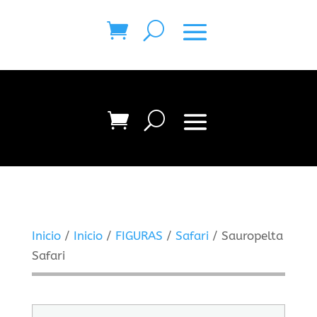
Inicio
/
Inicio
/
FIGURAS
/
Safari
/ Sauropelta
Safari