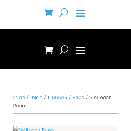
Inicio
/
Inicio
/
FIGURAS
/
Papo
/ Smilodon
Papo