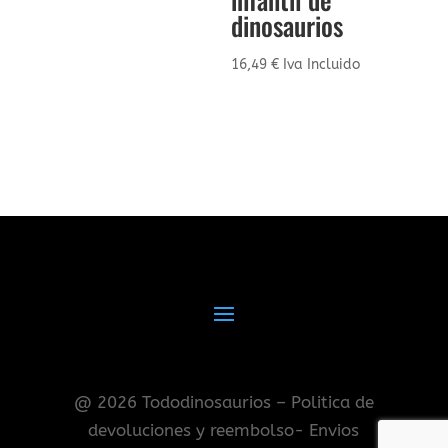
dinosaurios
16,49
€
Iva Incluido
@ 2026 Tododinosaurios – Politica de
devoluciones y reembolso- Envios