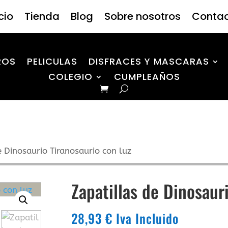
icio
Tienda
Blog
Sobre nosotros
Conta
ROS
PELICULAS
DISFRACES Y MASCARAS
COLEGIO
CUMPLEAÑOS
e Dinosaurio Tiranosaurio con luz
Zapatillas de Dinosaur
28,93
€
Iva Incluido