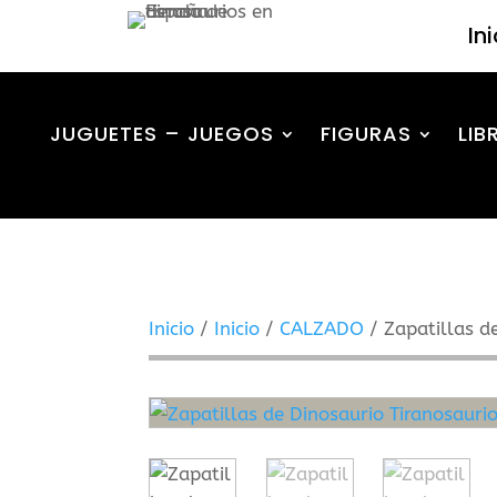
In
JUGUETES – JUEGOS
FIGURAS
LIB
Inicio
/
Inicio
/
CALZADO
/ Zapatillas d