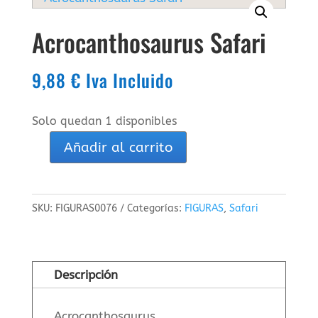
Acrocanthosaurus Safari
9,88
€
Iva Incluido
Solo quedan 1 disponibles
Añadir al carrito
Acrocanthosaurus
Safari
cantidad
SKU:
FIGURAS0076
Categorías:
FIGURAS
,
Safari
Descripción
Acrocanthosaurus