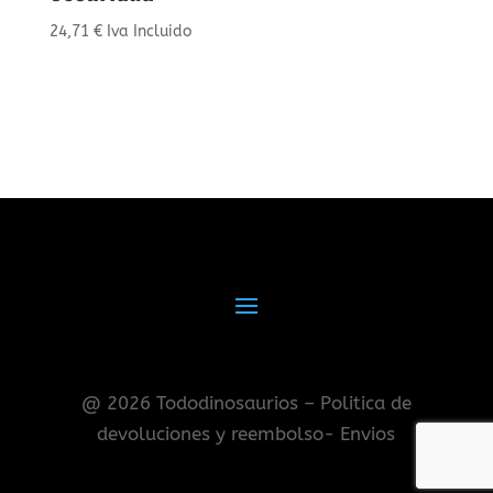
24,71
€
Iva Incluido
@ 2026 Tododinosaurios – Politica de
devoluciones y reembolso- Envios