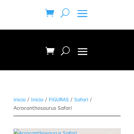
Inicio
/
Inicio
/
FIGURAS
/
Safari
/
Acrocanthosaurus Safari