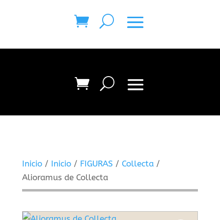
Inicio
/
Inicio
/
FIGURAS
/
Collecta
/
Alioramus de Collecta