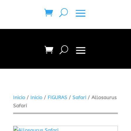
Inicio
/
Inicio
/
FIGURAS
/
Safari
/ Allosaurus
Safari