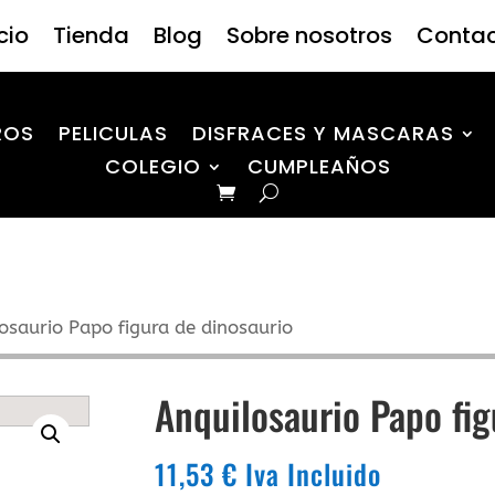
icio
Tienda
Blog
Sobre nosotros
Conta
ROS
PELICULAS
DISFRACES Y MASCARAS
COLEGIO
CUMPLEAÑOS
osaurio Papo figura de dinosaurio
Anquilosaurio Papo fig
11,53
€
Iva Incluido