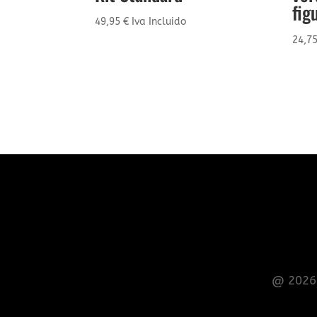
fig
49,95
€
Iva Incluido
24,7
@ 2026 