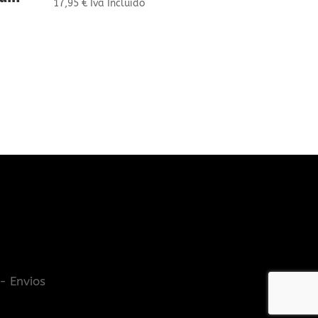
17,95
€
Iva Incluido
- Envios