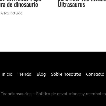
ura de dinosaurio
Ultrasaurus
5
€
Iva Incluido
Inicio
Tienda
Blog
Sobre nosotros
Contacto
Tododinosaurios – Politica de devoluciones y reembolso