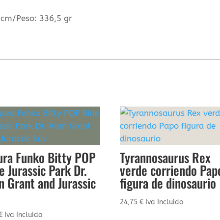
 cm/Peso: 336,5 gr
ura Funko Bitty POP
Tyrannosaurus Rex
e Jurassic Park Dr.
verde corriendo Pap
n Grant and Jurassic
figura de dinosaurio
v
24,75
€
Iva Incluido
€
Iva Incluido