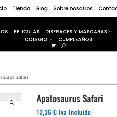
icio
Tienda
Blog
Sobre nosotros
Conta
ROS
PELICULAS
DISFRACES Y MASCARAS
COLEGIO
CUMPLEAÑOS
saurus Safari
Apatosaurus Safari
12,36
€
Iva Incluido