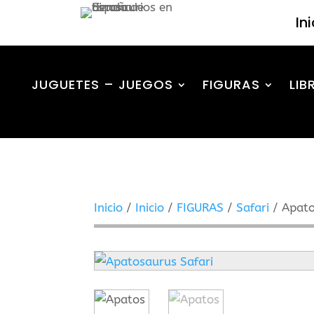
In
JUGUETES – JUEGOS
FIGURAS
LIB
Inicio
/
Inicio
/
FIGURAS
/
Safari
/ Apato