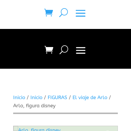
Inicio
/
Inicio
/
FIGURAS
/
El viaje de Arlo
/
Arlo, figura disney