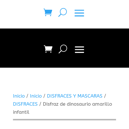
Inicio
/
Inicio
/
DISFRACES Y MASCARAS
/
DISFRACES
/ Disfraz de dinosaurio amarillo
infantil