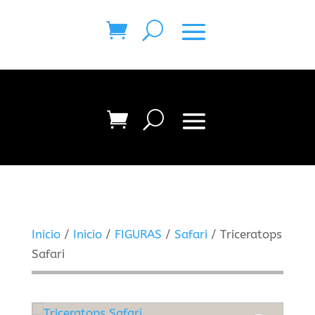
Inicio
/
Inicio
/
FIGURAS
/
Safari
/ Triceratops
Safari