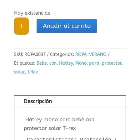
Hay existencias
Hatley
Añadir al carrito
mono
para
bebé
SKU:
ROPA0037
Categorías:
ROPA
,
VERANO
con
Etiquetas:
Bebe
,
con
,
Hatley
,
Mono
,
para
,
protector
,
protector
solar
,
T.Rex
solar
T-
rex
cantidad
Descripción
Hatley mono para bebé con
protector solar T-rex
Caracteristicas: Protección solar UP