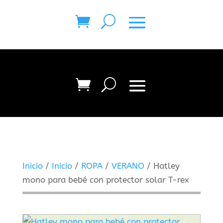
Inicio
/
Inicio
/
ROPA
/
VERANO
/ Hatley
mono para bebé con protector solar T-rex