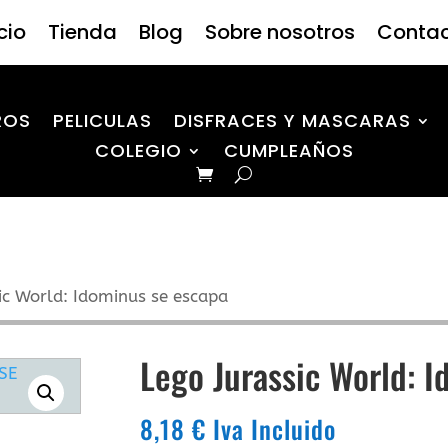
icio
Tienda
Blog
Sobre nosotros
Conta
ROS
PELICULAS
DISFRACES Y MASCARAS
COLEGIO
CUMPLEAÑOS
ic World: Idominus se escapa
Lego Jurassic World: 
8,18
€
Iva Incluido