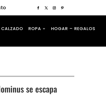
cto
CALZADO
ROPA
HOGAR – REGALOS
Idominus se escapa