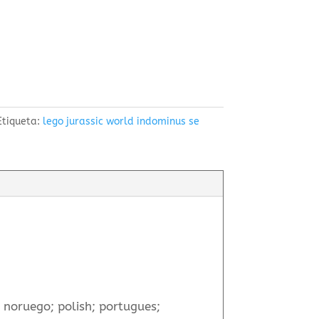
Etiqueta:
lego jurassic world indominus se
o; noruego; polish; portugues;