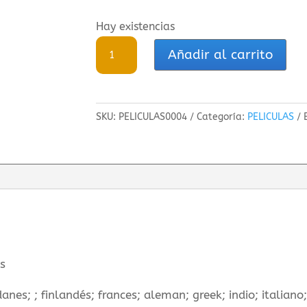
Hay existencias
Lego
Añadir al carrito
Jurassic
World:
Idominus
SKU:
PELICULAS0004
Categoría:
PELICULAS
se
escapa
cantidad
és
danes; ; finlandés; frances; aleman; greek; indio; italian