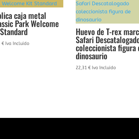
lica caja metal
assic Park Welcome
 Standard
Huevo de T-rex mar
Safari Descatalogad
5
€
Iva Incluido
coleccionista figura
dinosaurio
22,31
€
Iva Incluido