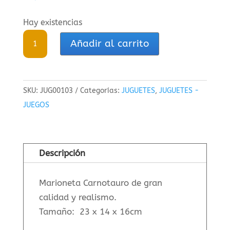
Hay existencias
Marioneta
Añadir al carrito
Carnotauro
de
goma
SKU:
JUG00103
Categorías:
JUGUETES
,
JUGUETES -
muy
JUEGOS
realista
cantidad
Descripción
Marioneta Carnotauro de gran
calidad y realismo.
Tamaño: 23 x 14 x 16cm