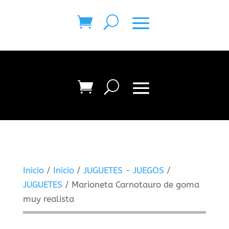
Inicio
/
Inicio
/
JUGUETES - JUEGOS
/
JUGUETES
/ Marioneta Carnotauro de goma
muy realista