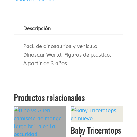
Dinosaurio
y
vehiculo
Descripción
Dinosur
World
cantidad
Pack de dinosaurios y vehiculo
Dinosaur World. Figuras de plastico.
A partir de 3 años
Productos relacionados
Baby Triceratops