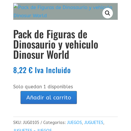
Pack de Figuras de
Dinosaurio y vehiculo
Dinosur World
8,22
€
Iva Incluido
Solo quedan 1 disponibles
Añadir al carrito
Pack
de
Figuras
SKU:
JUG0105
Categorías:
JUEGOS
,
JUGUETES
,
de
JUGUETES - JUEGOS