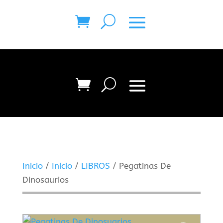
Inicio
/
Inicio
/
LIBROS
/ Pegatinas De
Dinosaurios