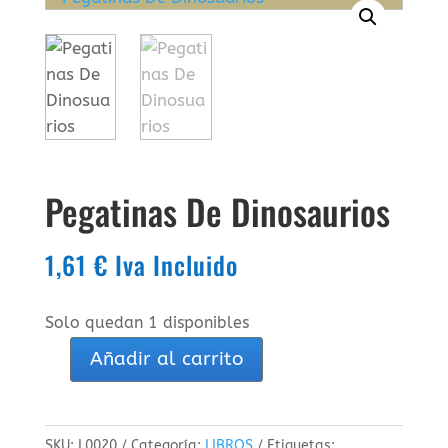
Pegatinas De Dinosaurios
1,61
€
Iva Incluido
Solo quedan 1 disponibles
Añadir al carrito
Pegatinas
De
Dinosaurios
SKU:
L0020
Categoría:
LIBROS
Etiquetas: