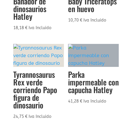
Bañador de
Baby Triceratops
dinosaurios
en huevo
Hatley
10,70
€
Iva Incluido
18,18
€
Iva Incluido
Tyrannosaurus
Parka
Rex verde
impermeable con
corriendo Papo
capucha Hatley
figura de
41,28
€
Iva Incluido
dinosaurio
24,75
€
Iva Incluido