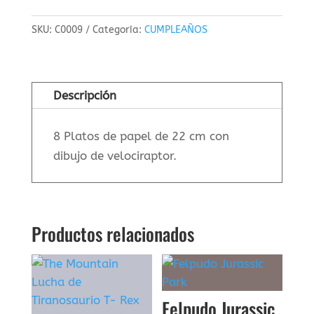
velociraptor
SKU:
C0009
Categoría:
CUMPLEAÑOS
cantidad
Descripción
8 Platos de papel de 22 cm con
dibujo de velociraptor.
Productos relacionados
Felpudo Jurassic