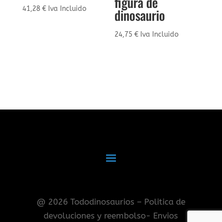
figura de
41,28
€
Iva Incluido
dinosaurio
24,75
€
Iva Incluido
@ 2026 Tododinosaurios – Politica de
devoluciones y reembolso- Envios