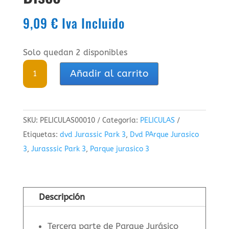
9,09
€
Iva Incluido
Solo quedan 2 disponibles
Jurassic
Añadir al carrito
Park
3
(Parque
SKU:
PELICULAS00010
Categoría:
PELICULAS
Jurasico
Etiquetas:
dvd Jurassic Park 3
,
Dvd PArque Jurasico
3)
3
,
Jurasssic Park 3
,
Parque jurasico 3
DVD
Edicion
1
Disco
Descripción
cantidad
Tercera parte de Parque Jurásico