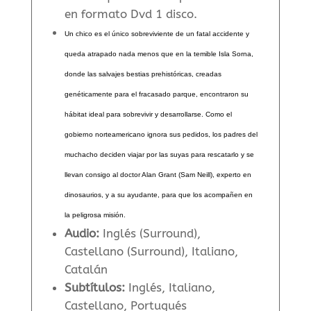
en formato Dvd 1 disco.
Un chico es el único sobreviviente de un fatal accidente y
queda atrapado nada menos que en la temible Isla Sorna,
donde las salvajes bestias prehistóricas, creadas
genéticamente para el fracasado parque, encontraron su
hábitat ideal para sobrevivir y desarrollarse. Como el
gobierno norteamericano ignora sus pedidos, los padres del
muchacho deciden viajar por las suyas para rescatarlo y se
llevan consigo al doctor Alan Grant (Sam Neill), experto en
dinosaurios, y a su ayudante, para que los acompañen en
la peligrosa misión.
Audio:
Inglés (Surround),
Castellano (Surround), Italiano,
Catalán
Subtítulos:
Inglés, Italiano,
Castellano, Portugués