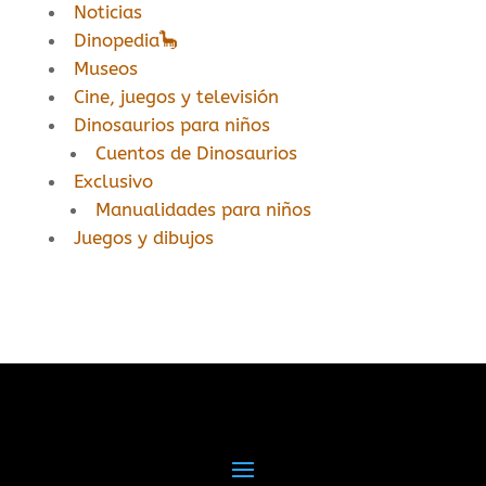
Noticias
Dinopedia🦕
Museos
Cine, juegos y televisión
Dinosaurios para niños
Cuentos de Dinosaurios
Exclusivo
Manualidades para niños
Juegos y dibujos