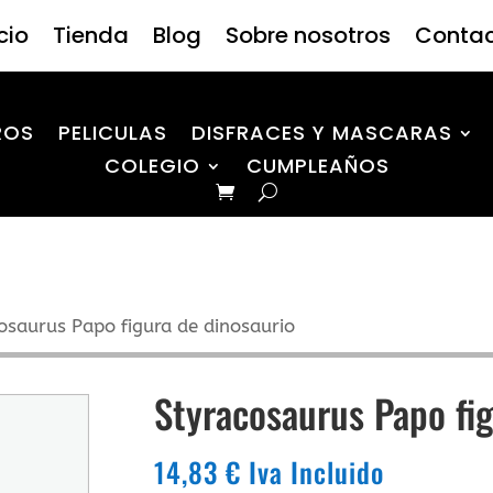
icio
Tienda
Blog
Sobre nosotros
Conta
ROS
PELICULAS
DISFRACES Y MASCARAS
COLEGIO
CUMPLEAÑOS
osaurus Papo figura de dinosaurio
Styracosaurus Papo fi
14,83
€
Iva Incluido