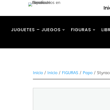
In
JUGUETES – JUEGOS
FIGURAS
LIB
Inicio
/
Inicio
/
FIGURAS
/
Papo
/ Styrac