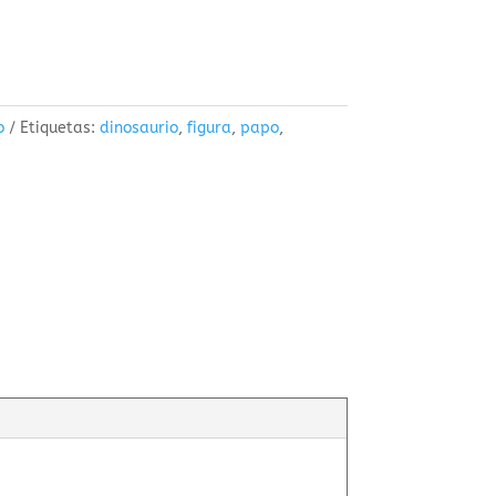
o
Etiquetas:
dinosaurio
,
figura
,
papo
,